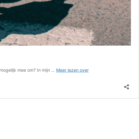
Goede
d mogelijk mee om? In mijn …
Meer lezen over
afspraken,
minder
stress:
zo
bescherm
je
je
kinderen
bij
een