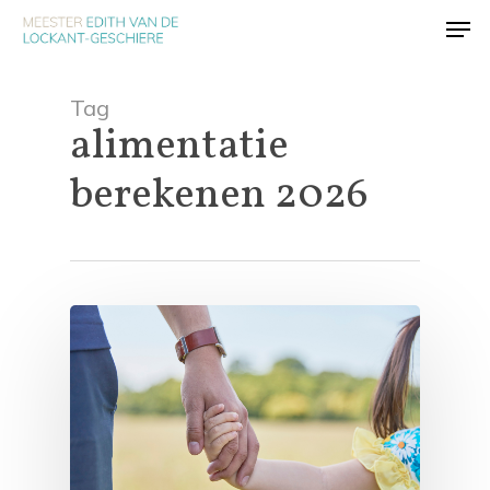
Skip
Men
to
main
content
Tag
alimentatie
berekenen 2026