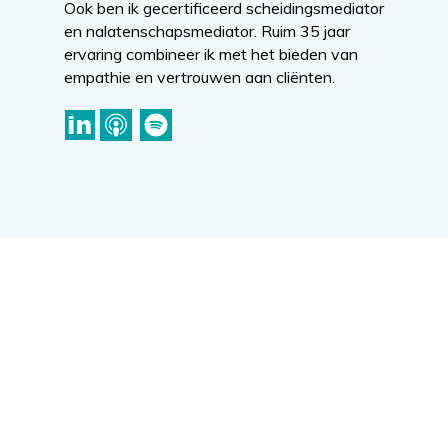
Ook ben ik gecertificeerd scheidingsmediator
en nalatenschapsmediator. Ruim 35 jaar
ervaring combineer ik met het bieden van
empathie en vertrouwen aan cliënten.
Contact
Maliesingel 22
3581 BG Utrecht
tel: 030 214 50 24
mail:
vandelockant-
geschiere@indepraktijk.com