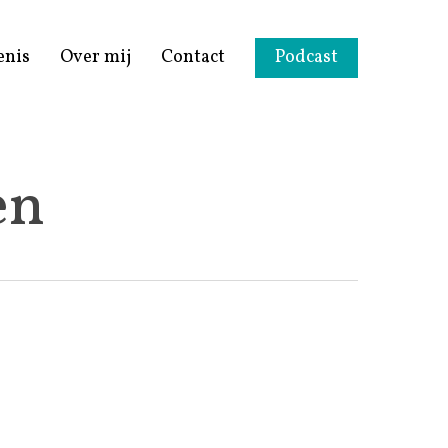
enis
Over mij
Contact
Podcast
en