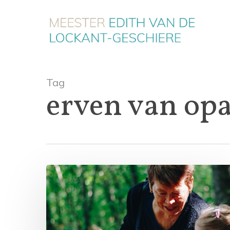
Skip
to
main
content
Tag
erven van op