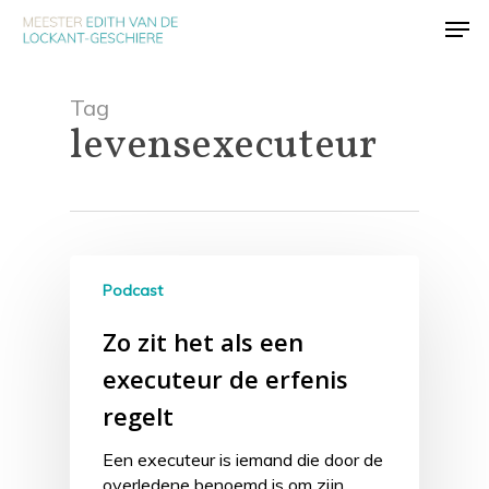
Skip
Men
to
main
content
Tag
levensexecuteur
Podcast
Zo zit het als een
executeur de erfenis
regelt
Een executeur is iemand die door de
overledene benoemd is om zijn