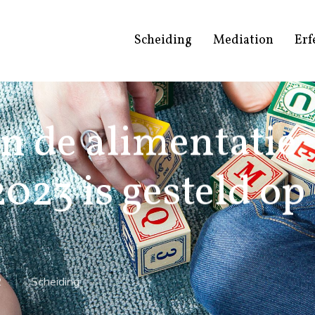
Scheiding
Mediation
Erf
n de alimentatie
2023 is gesteld op
2
Scheiding