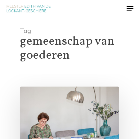
Skip
Men
to
main
content
Tag
gemeenschap van
goederen