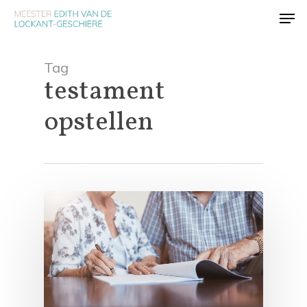
Skip
Men
to
main
content
Tag
testament
opstellen